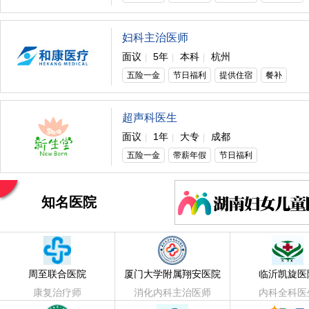
妇科主治医师
面议
5年
本科
杭州
|
|
|
五险一金
节日福利
提供住宿
餐补
超声科医生
面议
1年
大专
成都
|
|
|
五险一金
带薪年假
节日福利
知名医院
周至联合医院
厦门大学附属翔安医院
临沂凯旋医
康复治疗师
消化内科主治医师
内科全科医