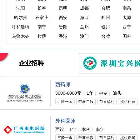
沈阳
长春
昆明
成都
合肥
南昌
哈尔滨
石家庄
西安
海口
郑州
太原
呼和浩特
南宁
贵阳
兰州
银川
西宁
乌鲁木齐
拉萨
香港
澳门
台湾
国外
企业招聘
西药师
3000-6000元
1年
中专
汕头
|
|
|
五险一金
带薪年假
节日福利
提供住宿
外科医师
面议
1年
本科
南宁
|
|
|
五险一金
带薪年假
节日福利
提供正餐