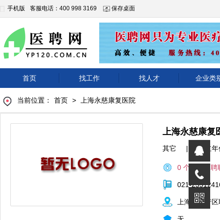
手机版
客服电话：400 998 3169
保存桌面
首页
找工作
找人才
企业类
当前位置：
首页
>
上海永慈康复医院
上海永慈康复
其它
|
成立年
0 个正在招聘
021-2351241
上海市闵行区
无