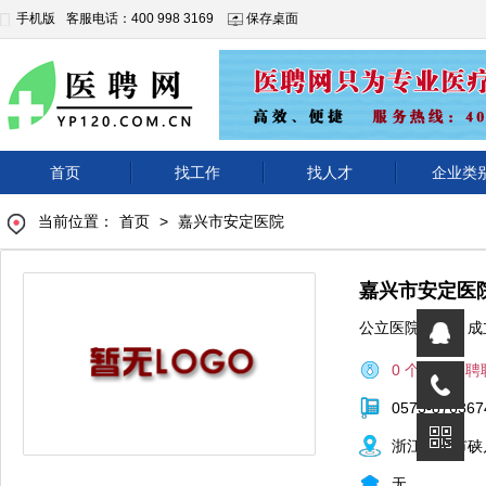
手机版
客服电话：400 998 3169
保存桌面
首页
找工作
找人才
企业类
当前位置：
首页
>
嘉兴市安定医院
嘉兴市安定医
公立医院
|
成
0 个正在招聘
0573-876367
浙江海宁市硖
无