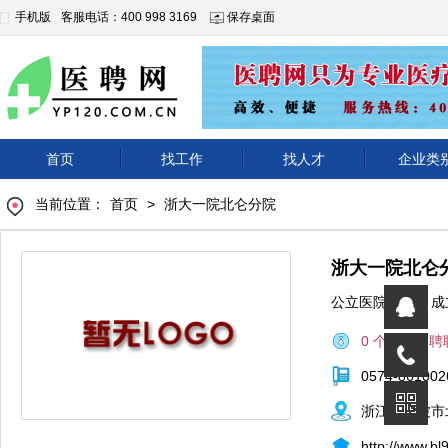
手机版
客服电话：400 998 3169
保存桌面
首页
找工作
找人才
企业类
当前位置：
首页
>
浙大一院北仑分院
浙大一院北仑
公立医院
|
成
0 个正在招聘
0574-861002
浙江省宁波市
http://www.bl