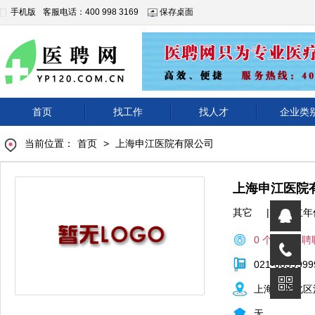
手机版
客服电话：400 998 3169
保存桌面
首页
找工作
找人才
企业类
当前位置：
首页
>
上海申江医院有限公司
上海申江医院
其它
|
成立年
0 个正在招聘
021-6639999
上海市闸北区沪
无