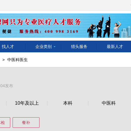
找人才
企业类别
猎头服务
最新人才
>
中医科医生
8-04发布
10年及以上
本科
中医科
体检
餐补