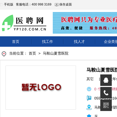
手机版
客服电话：400 998 3169
保存桌面
首页
找工作
找人才
企业类
当前位置：
首页
>
马鞍山夏雪医院
马鞍山夏雪医
其它
|
成立年
0 个正在招聘
0555-691816
马鞍山市博望
无