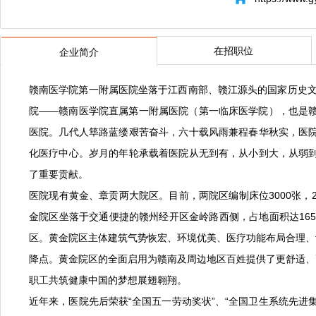
在招职位
企业简介
赣南医学院第一附属医院坐落于江西南部、赣江源头的国家历史文
院——赣南医学院直属第一附属医院（第一临床医学院），也是
医院。几代人筚路蓝缕艰苦奋斗，六十载风雨兼程春华秋实，医
化医疗中心。岁月的年轮承载着医院从无到有，从小到大，从弱
了重要贡献。
医院现有黄金、章贡两大院区。目前，两院区编制床位3000张，201
金院区坐落于交通便捷的赣州经开区金岭路西侧，占地面积达16
区。黄金院区主体建筑气势恢宏、环境优美、医疗功能布局合理、
降点。黄金院区的全面启用为赣南及周边地区百姓提供了更舒适、
职工共筑健康中国的梦想展翅翱翔。
近年来，医院先后荣获“全国五一劳动奖状”、“全国卫生系统先进集