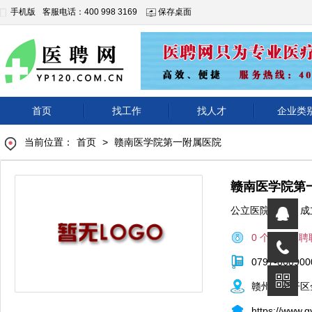
手机版
客服电话：400 998 3169
保存桌面
首页
找工作
找人才
企业类
当前位置：
首页
>
赣南医学院第一附属医院
赣南医学院第
公立医院
|
成
0 个正在招聘
0797-868900
赣州市经开区
https://www.g