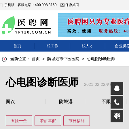
手机版
客服电话：400 998 3169
保存桌面
首页
找工作
找人才
企业类
当前位置：
首页
>
防城港市中医医院
>
心电图诊断医师
心电图诊断医师
2021-02-22发布
面议
防城港
不限
五险一金
带薪年假
节日福利