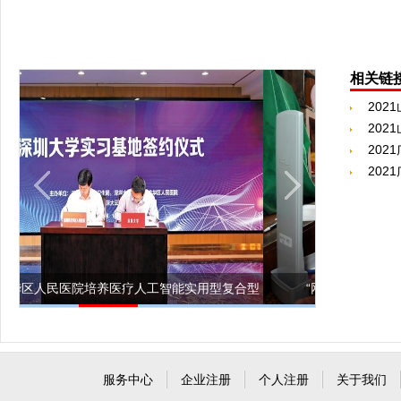
相关链
20
20
20
20
合型
“网约护士”能否催动养老护理体系升级
中西医结
服务中心
企业注册
个人注册
关于我们