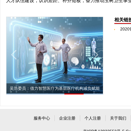
人才队伍建设，认识差距、补齐短板，奋力推动玉树卫生事
相关链
20
吴浩委员：借力智慧医疗为基层医疗机构减负赋能
上海市第一
服务中心
企业注册
个人注册
关于我们