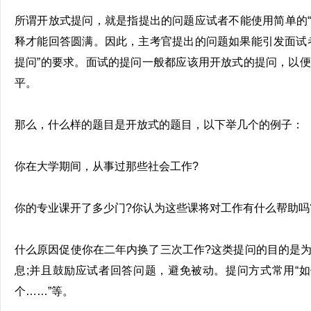
所谓开放式提问，就是指提出的问题应试者不能使用简单的“是
释才能回答圆满。因此，主考官提出的问题如果能引发面试
提问”的要求。面试的提问一般都应该用开放式的提问，以
平。
那么，什么样的题目是开放式的题目，以下举几个的例子：
你在大学期间，从事过那些社会工作?
你的专业课开了多少门?你认为这些课将对工作有什么帮助吗
什么原因促使你在二年内换了三次工作?这类提问的目的是
息;并且鼓励应试者回答问题，避免被动。提问方式常用“如何…
个……”等。