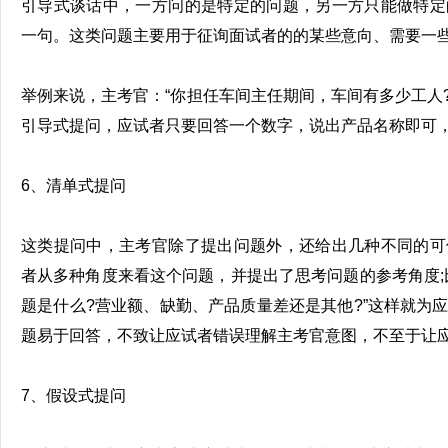
引导式谈话中，一方问的是特定的问题，另一方只能做特定
一句。这类问题主要用于征询面试者的的某些意向、需要一
举例来说，主考官：“你担任车间主任期间，车间有多少工人?
引导式提问，应试者只要回答一个数字，说出产品名称即可
6、清单式提问
这类提问中，主考官除了提出问题外，还给出几种不同的可
者从多种角度来看这个问题，并提出了思考问题的参考角度;
题是什么?营业额、缺勤、产品质量差还是其他?”这样就为
题易于回答，不致让应试者错误理解主考官意图，不至于让
7、假设式提问