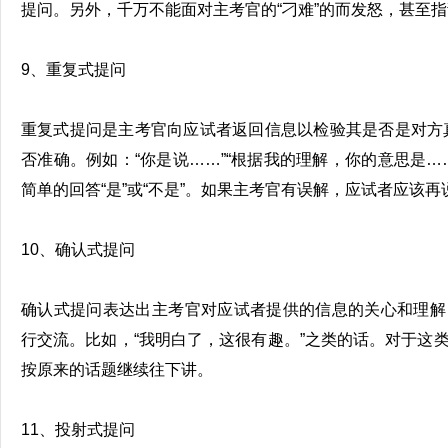
提问。另外，千万不能面对主考官的“刁难”的而发怒，甚至
9、重复式提问
重复式提问是主考官向应试者返回信息以检验其是否是对方
否准确。例如：“你是说……”“根据我的理解，你的意思是…
简单的回答“是”或“不是”。如果主考官有误解，应试者应该再
10、确认式提问
确认式提问表达出主考官对应试者提供的信息的关心和理解
行交流。比如，“我明白了，这很有趣。”之类的话。对于这
按原来的话题继续往下讲。
11、投射式提问