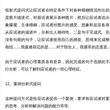
投射式提问式让应试者在特定条件下对各种模糊情况作出的
是图片描述式，对面试者展示各种图片，然后让应试者说出
象朦胧，主体模糊，应试者对图片的感受、想象和反应各有
从应试者的描述中，分析出人格特性。二是句子完成式。完
没有句尾的句子，让应试者按照自己的感觉、思维来完成整
相信……我最难容忍的是……对于陌生人，我通常的态度是
由于应试者的心理素质各有差异，因此完成的句子也彼此不
行分析，可以了解到应试者的一些心理特征。
12、案例分析式提问
这种提问方式是给应试者提供一个案例，要求有应试者对案
的思考、分析和解决问题的能力等等。