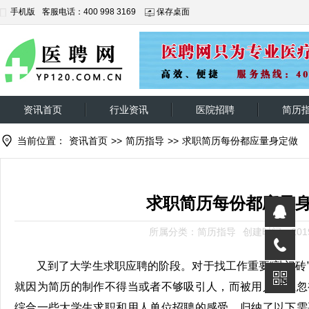
手机版
客服电话：400 998 3169
保存桌面
资讯首页
行业资讯
医院招聘
简历
当前位置：
资讯首页
>>
简历指导
>>
求职简历每份都应量身定做
求职简历每份都应量
所属分类：简历指导
创建时间：2019-
又到了大学生求职应聘的阶段。对于找工作重要“敲门砖
就因为简历的制作不得当或者不够吸引人，而被用人单位忽
综合一些大学生求职和用人单位招聘的感受，归纳了以下需